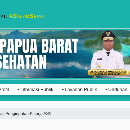
hat.
#SalamSehat
Profil
Informasi Publik
Layanan Publik
Unduhan
sasi Penginputan Kinerja ASN