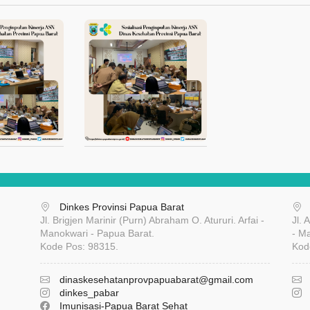
Dinkes Provinsi Papua Barat
Jl. Brigjen Marinir (Purn) Abraham O. Atururi. Arfai -
Jl.
Manokwari - Papua Barat.
- M
Kode Pos: 98315.
Kod
dinaskesehatanprovpapuabarat
@gmail.com
dinkes_pabar
Imunisasi-Papua Barat Sehat