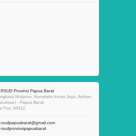
RSUD Provinsi Papua Barat
 Angkasa Mulyono, Kompleks Irman Jaya. Amban
anokwari - Papua Barat.
e Pos: 98312.
rsudpapuabarat@gmail.com
rsudprovinsipapuabarat