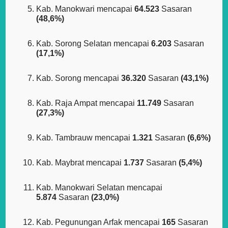
Kab. Manokwari mencapai
64.523
Sasaran
(48,6%)
Kab. Sorong Selatan mencapai
6.203
Sasaran
(17,1%)
Kab. Sorong mencapai
36.320
Sasaran
(43,1%)
Kab. Raja Ampat mencapai
11.749
Sasaran
(27,3%)
Kab. Tambrauw mencapai
1.321
Sasaran
(6,6%)
Kab. Maybrat mencapai
1.737
Sasaran
(5,4%)
Kab. Manokwari Selatan mencapai
5.874
Sasaran
(23,0%)
Kab. Pegunungan Arfak mencapai
165
Sasaran