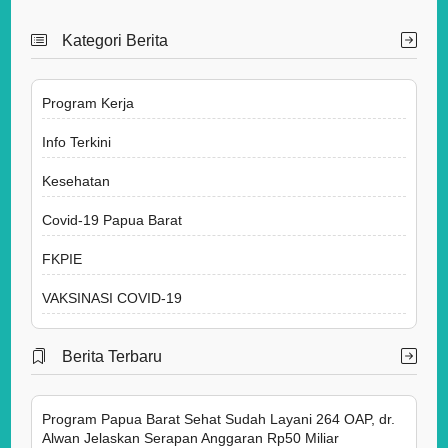
Kategori Berita
Program Kerja
Info Terkini
Kesehatan
Covid-19 Papua Barat
FKPIE
VAKSINASI COVID-19
Berita Terbaru
Program Papua Barat Sehat Sudah Layani 264 OAP, dr.
Alwan Jelaskan Serapan Anggaran Rp50 Miliar