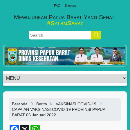
FAQ
Sitemap
Mewujudkan Papua Barat Yang Sehat.
#SalamSehat
Beranda
Berita
VAKSINASI COVID-19
CAPAIAN VAKSINASI COVID-19 PROVINSI PAPUA
BARAT 06 Januari 2022...
F
X
W