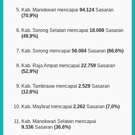
Kab. Manokwari mencapai
94.124
Sasaran
(70,9%)
Kab. Sorong Selatan mencapai
18.088
Sasaran
(49,9%)
Kab. Sorong mencapai
56.084
Sasaran
(66,6%)
Kab. Raja Ampat mencapai
22.759
Sasaran
(52,9%)
Kab. Tambrauw mencapai
2.529
Sasaran
(12,6%)
Kab. Maybrat mencapai
2.262
Sasaran
(7,0%)
Kab. Manokwari Selatan mencapai
9.336
Sasaran
(36,6%)