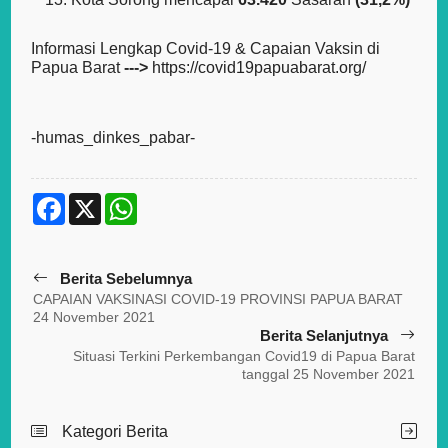
Informasi Lengkap Covid-19 & Capaian Vaksin di
Papua Barat
--->
https://covid19papuabarat.org/
-humas_dinkes_pabar-
F
X
W
a
h
c
a
e
t
b
s
Berita Sebelumnya
o
A
o
p
CAPAIAN VAKSINASI COVID-19 PROVINSI PAPUA BARAT
k
p
24 November 2021
Berita Selanjutnya
Situasi Terkini Perkembangan Covid19 di Papua Barat
tanggal 25 November 2021
Kategori Berita