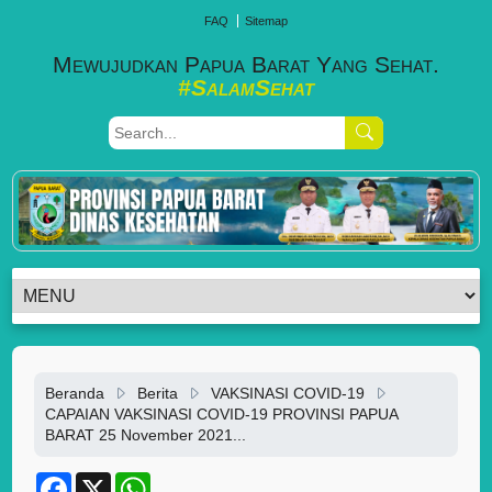
FAQ
Sitemap
Mewujudkan Papua Barat Yang Sehat.
#SalamSehat
Beranda
Berita
VAKSINASI COVID-19
CAPAIAN VAKSINASI COVID-19 PROVINSI PAPUA
BARAT 25 November 2021...
F
X
W