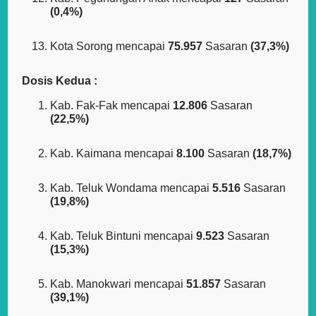
(0,4%)
Kota Sorong mencapai
75.957
Sasaran
(37,3%)
Dosis Kedua :
Kab. Fak-Fak mencapai
12.806
Sasaran
(22,5%)
Kab. Kaimana mencapai
8.100
Sasaran
(18,7%)
Kab. Teluk Wondama mencapai
5.516
Sasaran
(19,8%)
Kab. Teluk Bintuni mencapai
9.523
Sasaran
(15,3%)
Kab. Manokwari mencapai
51.857
Sasaran
(39,1%)