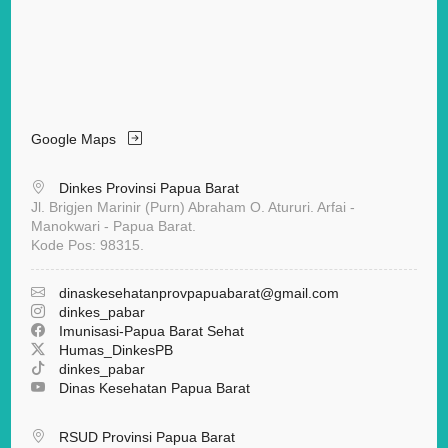
Google Maps
Dinkes Provinsi Papua Barat
Jl. Brigjen Marinir (Purn) Abraham O. Atururi. Arfai -
Manokwari - Papua Barat.
Kode Pos: 98315.
dinaskesehatanprovpapuabarat
@gmail.com
dinkes_pabar
Imunisasi-Papua Barat Sehat
Humas_DinkesPB
dinkes_pabar
Dinas Kesehatan Papua Barat
RSUD Provinsi Papua Barat