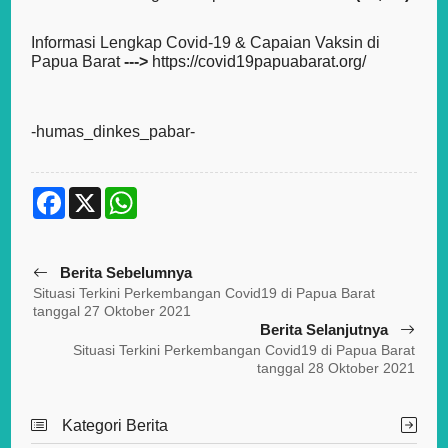
Informasi Lengkap Covid-19 & Capaian Vaksin di
Papua Barat
--->
https://covid19papuabarat.org/
-humas_dinkes_pabar-
F
X
W
a
h
c
a
e
t
b
s
Berita Sebelumnya
o
A
o
p
Situasi Terkini Perkembangan Covid19 di Papua Barat
k
p
tanggal 27 Oktober 2021
Berita Selanjutnya
Situasi Terkini Perkembangan Covid19 di Papua Barat
tanggal 28 Oktober 2021
Kategori Berita