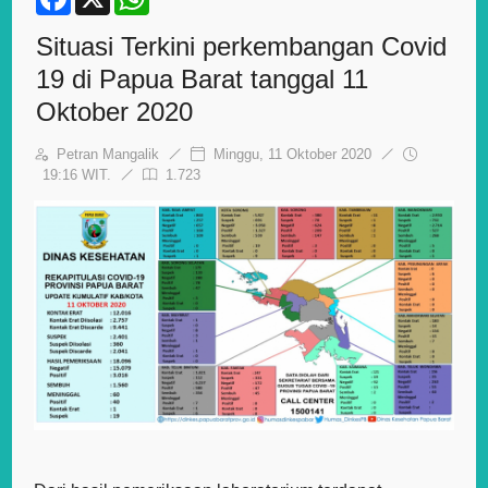
a
h
c
a
Situasi Terkini perkembangan Covid
e
t
b
s
19 di Papua Barat tanggal 11
o
A
o
p
Oktober 2020
k
p
Petran Mangalik
Minggu, 11 Oktober 2020
19:16 WIT.
1.723