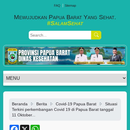
FAQ
Sitemap
Mewujudkan Papua Barat Yang Sehat.
#SalamSehat
Beranda
Berita
Covid-19 Papua Barat
Situasi
Terkini perkembangan Covid 19 di Papua Barat tanggal
11 Oktober...
F
X
W