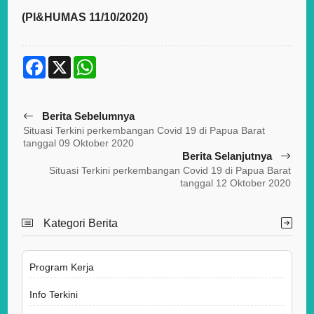
(PI&HUMAS 11/10/2020)
F
X
W
a
h
c
a
e
t
b
s
Berita Sebelumnya
o
A
o
p
Situasi Terkini perkembangan Covid 19 di Papua Barat
k
p
tanggal 09 Oktober 2020
Berita Selanjutnya
Situasi Terkini perkembangan Covid 19 di Papua Barat
tanggal 12 Oktober 2020
Kategori Berita
Program Kerja
Info Terkini