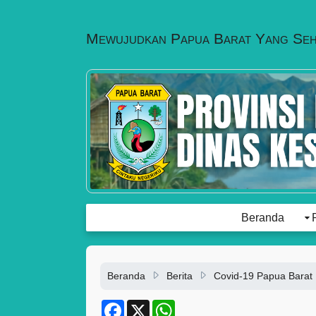
Mewujudkan Papua Barat Yang Se
Beranda
Beranda
Berita
Covid-19 Papua Barat
F
X
W