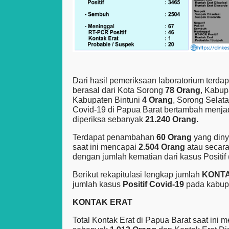
Dari hasil pemeriksaan laboratorium ter
berasal dari Kota Sorong
78 Orang
, Kabu
Kabupaten Bintuni
4 Orang
, Sorong Selat
Covid-19 di Papua Barat bertambah menja
diperiksa sebanyak
21.240 Orang.
Terdapat penambahan
60 Orang
yang diny
saat ini mencapai
2.504 Orang
atau secar
dengan jumlah kematian dari kasus Positif 
Berikut rekapitulasi lengkap jumlah
KONT
jumlah kasus
Positif Covid-19
pada kabupa
KONTAK ERAT
Total Kontak Erat di Papua Barat saat ini 