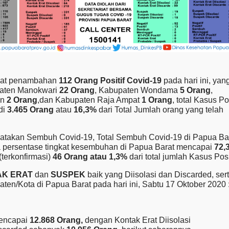
dapat penambahan
112 Orang Positif Covid-19
pada hari ini, yan
paten Manokwari
22 Orang
, Kabupaten Wondama
5 Orang
,
an
2 Orang
,dan Kabupaten Raja Ampat
1 Orang
, total Kasus Pos
di
3.465 Orang
atau
16,3%
dari Total Jumlah orang yang telah
atakan Sembuh Covid-19, Total Sembuh Covid-19 di Papua Ba
a persentase tingkat kesembuhan di Papua Barat mencapai
72,
(terkonfirmasi)
46 Orang atau 1,3%
dari total jumlah Kasus Posit
AK ERAT
dan
SUSPEK
baik yang Diisolasi dan Discarded, ser
ten/Kota di Papua Barat pada hari ini, Sabtu 17 Oktober 2020 
mencapai
12.868 Orang,
dengan Kontak Erat Diisolasi