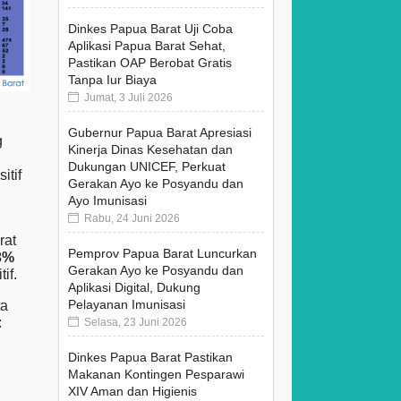
Dinkes Papua Barat Uji Coba
Aplikasi Papua Barat Sehat,
Pastikan OAP Berobat Gratis
Tanpa Iur Biaya
Jumat, 3 Juli 2026
Gubernur Papua Barat Apresiasi
g
Kinerja Dinas Kesehatan dan
Dukungan UNICEF, Perkuat
itif
Gerakan Ayo ke Posyandu dan
Ayo Imunisasi
Rabu, 24 Juni 2026
rat
Pemprov Papua Barat Luncurkan
3%
Gerakan Ayo ke Posyandu dan
if.
Aplikasi Digital, Dukung
Pelayanan Imunisasi
ta
:
Selasa, 23 Juni 2026
Dinkes Papua Barat Pastikan
Makanan Kontingen Pesparawi
XIV Aman dan Higienis