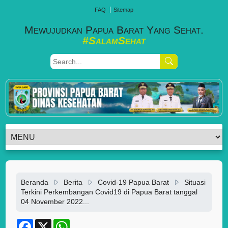
FAQ
Sitemap
Mewujudkan Papua Barat Yang Sehat.
#SalamSehat
Beranda
Berita
Covid-19 Papua Barat
Situasi
Terkini Perkembangan Covid19 di Papua Barat tanggal
04 November 2022...
F
X
W