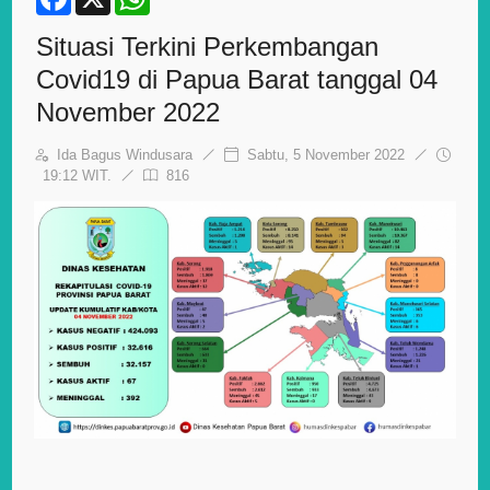
a
h
c
a
Situasi Terkini Perkembangan
e
t
b
s
Covid19 di Papua Barat tanggal 04
o
A
o
p
November 2022
k
p
Ida Bagus Windusara
Sabtu, 5 November 2022
19:12 WIT.
816