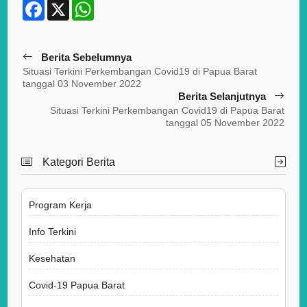
F
X
W
a
h
c
a
e
t
b
s
Berita Sebelumnya
o
A
o
p
Situasi Terkini Perkembangan Covid19 di Papua Barat
k
p
tanggal 03 November 2022
Berita Selanjutnya
Situasi Terkini Perkembangan Covid19 di Papua Barat
tanggal 05 November 2022
Kategori Berita
Program Kerja
Info Terkini
Kesehatan
Covid-19 Papua Barat