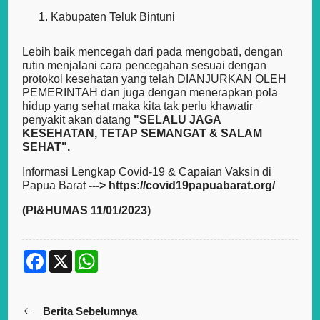
Kabupaten Teluk Bintuni
Lebih baik mencegah dari pada mengobati, dengan
rutin menjalani cara pencegahan sesuai dengan
protokol kesehatan yang telah DIANJURKAN OLEH
PEMERINTAH dan juga dengan menerapkan pola
hidup yang sehat maka kita tak perlu khawatir
penyakit akan datang
"SELALU JAGA
KESEHATAN, TETAP SEMANGAT & SALAM
SEHAT".
Informasi Lengkap Covid-19 & Capaian Vaksin di
Papua Barat
--->
https://covid19papuabarat.org/
(PI&HUMAS 11/01/2023)
F
X
W
a
h
c
a
e
t
b
s
Berita Sebelumnya
o
A