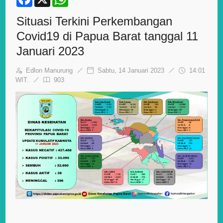
a
h
c
a
Situasi Terkini Perkembangan
e
t
b
s
Covid19 di Papua Barat tanggal 11
o
A
o
p
Januari 2023
k
p
Edlon Manurung
Sabtu, 14 Januari 2023
14:01
WIT.
903