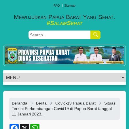
FAQ
Sitemap
Mewujudkan Papua Barat Yang Sehat.
#SalamSehat
Beranda
Berita
Covid-19 Papua Barat
Situasi
Terkini Perkembangan Covid19 di Papua Barat tanggal
11 Januari 2023...
F
X
W