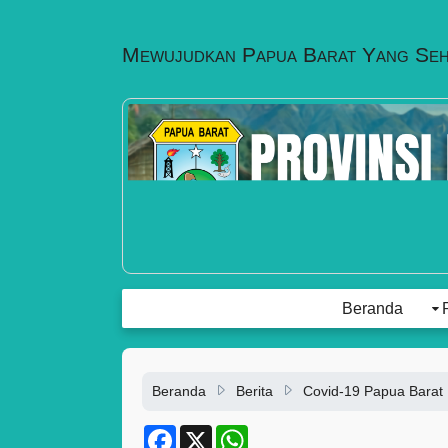
Mewujudkan Papua Barat Yang Se
Beranda
Beranda
Berita
Covid-19 Papua Barat
F
X
W