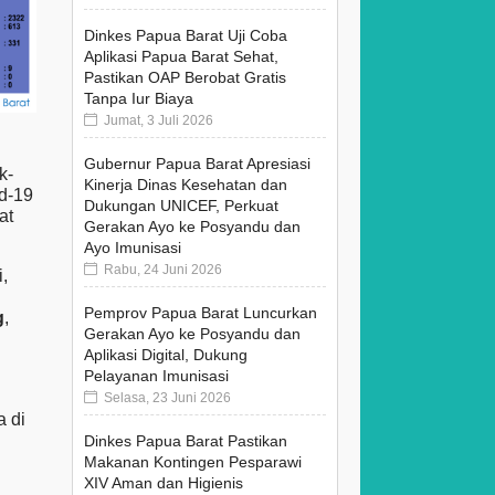
Dinkes Papua Barat Uji Coba
Aplikasi Papua Barat Sehat,
Pastikan OAP Berobat Gratis
Tanpa Iur Biaya
Jumat, 3 Juli 2026
Gubernur Papua Barat Apresiasi
k-
Kinerja Dinas Kesehatan dan
d-19
Dukungan UNICEF, Perkuat
at
Gerakan Ayo ke Posyandu dan
Ayo Imunisasi
Rabu, 24 Juni 2026
i,
Pemprov Papua Barat Luncurkan
g
,
Gerakan Ayo ke Posyandu dan
Aplikasi Digital, Dukung
Pelayanan Imunisasi
Selasa, 23 Juni 2026
a di
Dinkes Papua Barat Pastikan
Makanan Kontingen Pesparawi
XIV Aman dan Higienis