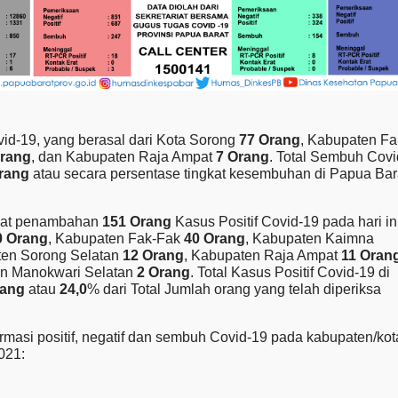
d-19, yang berasal dari Kota Sorong
77 Orang
, Kabupaten Fa
Orang
, dan Kabupaten Raja Ampat
7 Orang
.
Total Sembuh Covi
Orang
atau secara persentase tingkat kesembuhan di Papua Bar
dapat penambahan
151 Orang
Kasus Positif Covid-19 pada hari in
0 Orang
, Kabupaten Fak-Fak
40 Orang
, Kabupaten Kaimna
ten Sorong Selatan
12 Orang
, Kabupaten Raja Ampat
11 Oran
en Manokwari Selatan
2 Orang
. Total Kasus Positif Covid-19 di
rang
atau
24,0
% dari Total Jumlah orang yang telah diperiksa
firmasi positif, negatif dan sembuh Covid-19 pada kabupaten/kot
021: