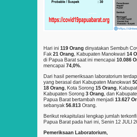
Hari ini
119 Orang
dinyatakan Sembuh Covi
Fak
21 Orang
, Kabupaten Manokwari
14 
di Papua Barat saat ini mencapai
10.086 
mencapai
74,0%.
Dari hasil pemeriksaan laboratorium ter
yang berasal dari Kabupaten Manokwari
5
18 Orang
, Kota Sorong
15 Orang
, Kabupa
Kabupaten Sorong
3 Orang
, dan Kabupat
Papua Barat bertambah menjadi
13.627 O
sebanyak
56.813
Orang.
Berikut rekapitulasi lengkap jumlah terkon
Papua Barat pada hari ini, Senin 12 JULI 2
Pemeriksaan Laboratorium,