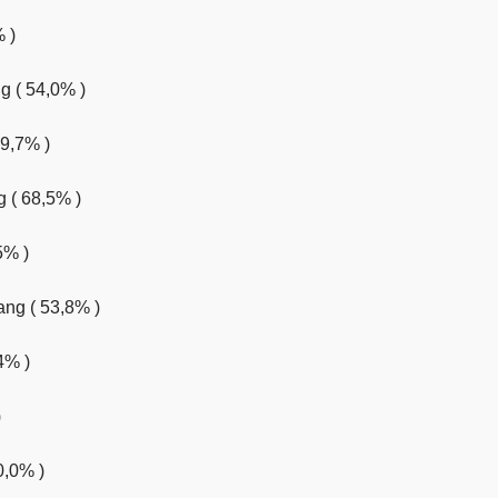
 )
 ( 54,0% )
9,7% )
 ( 68,5% )
5% )
ng ( 53,8% )
4% )
)
0,0% )