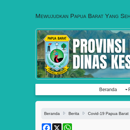
Mewujudkan Papua Barat Yang Se
Beranda
Beranda
Berita
Covid-19 Papua Barat
F
X
W