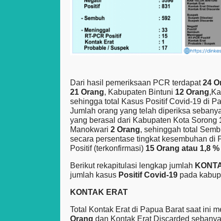
Dari hasil pemeriksaan PCR terdapat
24 O
21 Orang
, Kabupaten Bintuni
12 Orang
,K
sehingga total Kasus Positif Covid-19 di 
Jumlah orang yang telah diperiksa sebany
yang berasal dari Kabupaten Kota Sorong
Manokwari
2 Orang
, sehinggah total Sem
secara persentase tingkat kesembuhan di
Positif (terkonfirmasi)
15 Orang atau 1,8 
Berikut rekapitulasi lengkap jumlah
KONT
jumlah kasus
Positif Covid-19
pada kabupa
KONTAK ERAT
Total Kontak Erat di Papua Barat saat ini 
Orang
dan Kontak Erat Discarded sebany