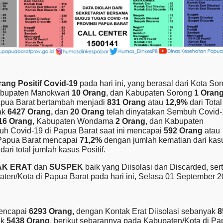
rang Positif Covid-19
pada hari ini, yang berasal dari Kota So
abupaten Manokwari
10 Orang
, dan Kabupaten Sorong
1 Oran
Papua Barat bertambah menjadi
831 Orang
atau
12,9%
dari Total
ak
6427 Orang,
dan
20 Orang
telah dinyatakan Sembuh Covid
16 Orang
, Kabupaten Wondama
2 Orang
, dan Kabupaten
buh Covid-19 di Papua Barat saat ini mencapai
592 Orang
atau
 Papua Barat mencapai
71,2%
dengan jumlah kematian dari kas
%
dari total jumlah kasus Positif.
AK ERAT
dan
SUSPEK
baik yang Diisolasi dan Discarded, ser
ten/Kota di Papua Barat pada hari ini, Selasa 01 September 2
mencapai
6293 Orang,
dengan Kontak Erat Diisolasi sebanyak
8
ak
5438 Orang
, berikut sebarannya pada Kabupaten/Kota di P