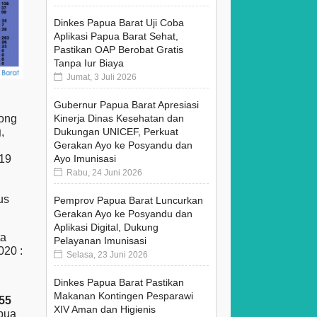
Dinkes Papua Barat Uji Coba
Aplikasi Papua Barat Sehat,
Pastikan OAP Berobat Gratis
Tanpa Iur Biaya
Jumat, 3 Juli 2026
Gubernur Papua Barat Apresiasi
Kinerja Dinas Kesehatan dan
rong
Dukungan UNICEF, Perkuat
g
,
Gerakan Ayo ke Posyandu dan
Ayo Imunisasi
-19
Rabu, 24 Juni 2026
us
Pemprov Papua Barat Luncurkan
Gerakan Ayo ke Posyandu dan
Aplikasi Digital, Dukung
ta
Pelayanan Imunisasi
020 :
Selasa, 23 Juni 2026
Dinkes Papua Barat Pastikan
Makanan Kontingen Pesparawi
55
XIV Aman dan Higienis
apua