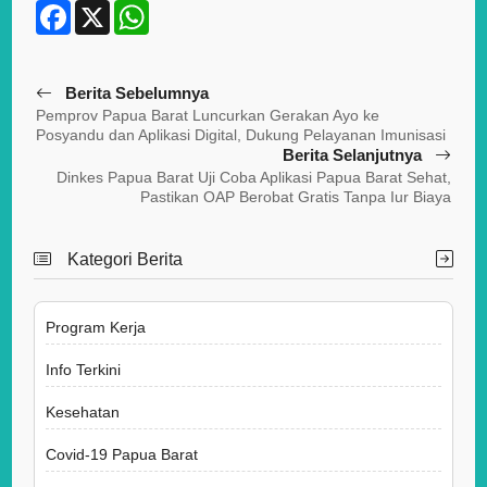
F
X
W
a
h
c
a
e
t
b
s
Berita Sebelumnya
o
A
o
p
Pemprov Papua Barat Luncurkan Gerakan Ayo ke
k
p
Posyandu dan Aplikasi Digital, Dukung Pelayanan Imunisasi
Berita Selanjutnya
Dinkes Papua Barat Uji Coba Aplikasi Papua Barat Sehat,
Pastikan OAP Berobat Gratis Tanpa Iur Biaya
Kategori Berita
Program Kerja
Info Terkini
Kesehatan
Covid-19 Papua Barat