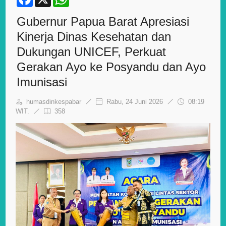
a
h
c
a
Gubernur Papua Barat Apresiasi
e
t
b
s
Kinerja Dinas Kesehatan dan
o
A
o
p
Dukungan UNICEF, Perkuat
k
p
Gerakan Ayo ke Posyandu dan Ayo
Imunisasi
humasdinkespabar
Rabu, 24 Juni 2026
08:19
WIT.
358