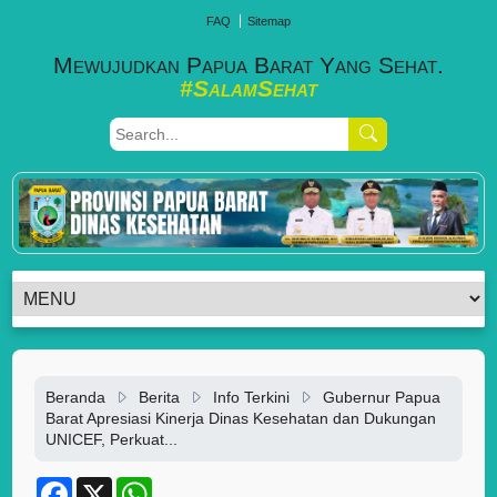
FAQ
Sitemap
Mewujudkan Papua Barat Yang Sehat.
#SalamSehat
Beranda
Berita
Info Terkini
Gubernur Papua
Barat Apresiasi Kinerja Dinas Kesehatan dan Dukungan
UNICEF, Perkuat...
F
X
W