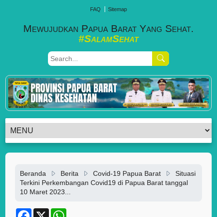
FAQ
Sitemap
Mewujudkan Papua Barat Yang Sehat.
#SalamSehat
Beranda
Berita
Covid-19 Papua Barat
Situasi
Terkini Perkembangan Covid19 di Papua Barat tanggal
10 Maret 2023...
F
X
W