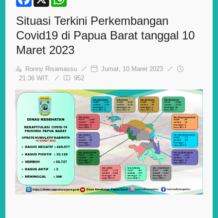
a
h
c
a
Situasi Terkini Perkembangan
e
t
b
s
Covid19 di Papua Barat tanggal 10
o
A
o
p
Maret 2023
k
p
Ronny Risamassu
Jumat, 10 Maret 2023
21:36 WIT.
952