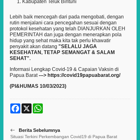
Kabupaten Teluk Bintuni
Lebih baik mencegah dari pada mengobati, dengan
rutin menjalani cara pencegahan sesuai dengan
protokol kesehatan yang telah DIANJURKAN OLEH
PEMERINTAH dan juga dengan menerapkan pola
hidup yang sehat maka kita tak perlu khawatir
penyakit akan datang
"SELALU JAGA
KESEHATAN, TETAP SEMANGAT & SALAM
SEHAT".
Informasi Lengkap Covid-19 & Capaian Vaksin di
Papua Barat
--->
https://covid19papuabarat.org/
(PI&HUMAS 10/03/2023)
F
X
W
a
h
c
a
e
t
b
s
Berita Sebelumnya
o
A
o
p
Situasi Terkini Perkembangan Covid19 di Papua Barat