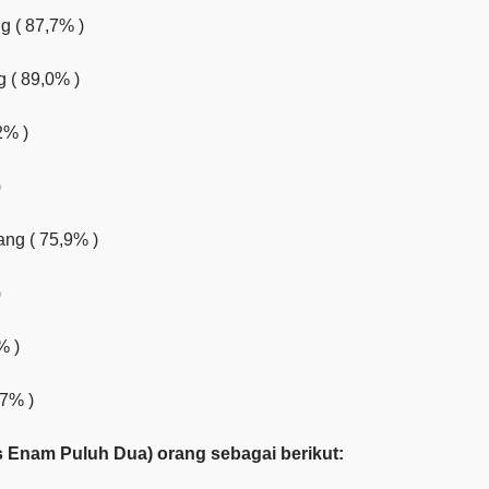
 ( 87,7% )
 ( 89,0% )
2% )
)
ng ( 75,9% )
)
% )
,7% )
 Enam Puluh Dua) orang sebagai berikut: