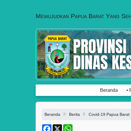
Mewujudkan Papua Barat Yang Se
Beranda
Beranda
Berita
Covid-19 Papua Barat
F
X
W