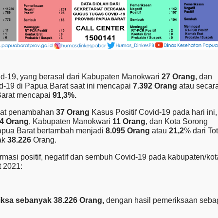
-19, yang berasal dari Kabupaten Manokwari
27 Orang
, dan
d-19 di Papua Barat saat ini mencapai
7.392 Orang
atau secar
Barat mencapai
91,3%.
dapat penambahan
37 Orang
Kasus Positif Covid-19 pada hari ini,
4 Orang
,
Kabupaten Manokwari
11 Orang
, dan Kota Sorong
 Papua Barat bertambah menjadi
8.095 Orang
atau
21,2
% dari Tot
ak
38.226
Orang.
firmasi positif, negatif dan sembuh Covid-19 pada kabupaten/kot
t 2021:
riksa sebanyak
38.226 Orang,
dengan hasil pemeriksaan seba